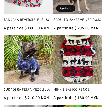
Agotado
BANDANA REVERSIBLE -SUSY
SAQUITO BANFF VELVET ROJO
Precio
A partir de $ 180.00 MXN
Precio
A partir de $ 295.00 MXN
habitual
habitual
SUDADERA FELPA MEZCLILLA
MINKIE BASICO RENOS
Precio
A partir de $ 210.00 MXN
Precio
A partir de $ 180.00 MXN
habitual
habitual