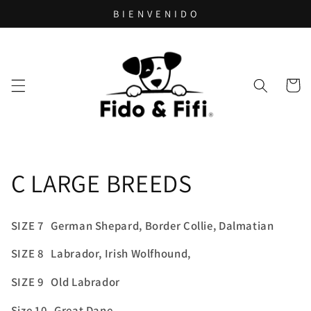
Ir
B I E N V E N I D O
directamente
al contenido
Carrito
C
C LARGE BREEDS
o
SIZE 7 German Shepard, Border Collie, Dalmatian
l
SIZE 8 Labrador, Irish Wolfhound,
e
SIZE 9 Old Labrador
c
Size 10 Great Dane