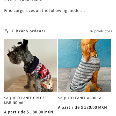
c
Find Large sizes on the following models :
i
ó
Filtrar y ordenar
16 productos
n
:
SAQUITO BANFF GRECAS
SAQUITO BANFF ARDILLA
MARINO mi
Precio
A partir de $ 180.00 MXN
Precio
A partir de $ 180.00 MXN
habitual