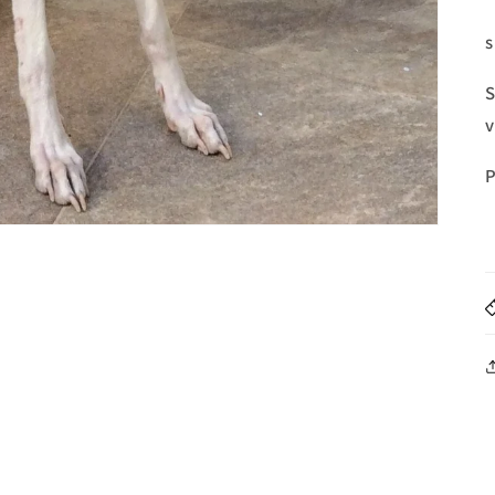
s
S
v
P