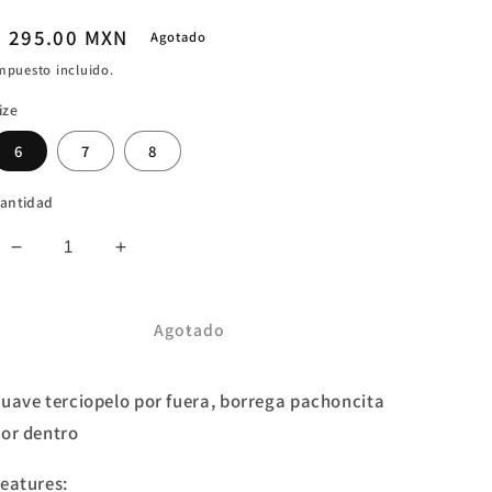
Precio
$ 295.00 MXN
Agotado
habitual
mpuesto incluido.
ize
6
7
8
antidad
Reducir
Aumentar
cantidad
cantidad
para
para
SAQUITO
SAQUITO
Agotado
BANFF
BANFF
VELVET
VELVET
uave terciopelo por fuera, borrega pachoncita
ROJO
ROJO
or dentro
eatures: