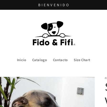
B I E N V E N I D O
Inicio
Catalogo
Contacto
Size Chart
F