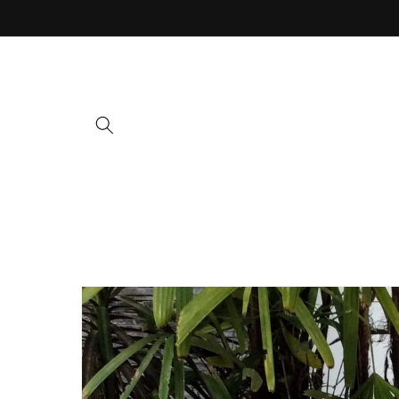
Ir
directamente
al contenido
Ir
directamente
a la
información
del producto