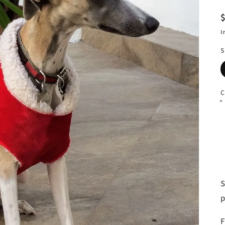
I
S
C
S
p
F