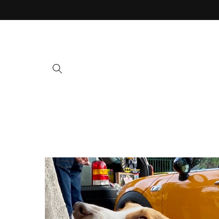
Ir
directamente
al contenido
Ir
directamente
a la
información
del producto