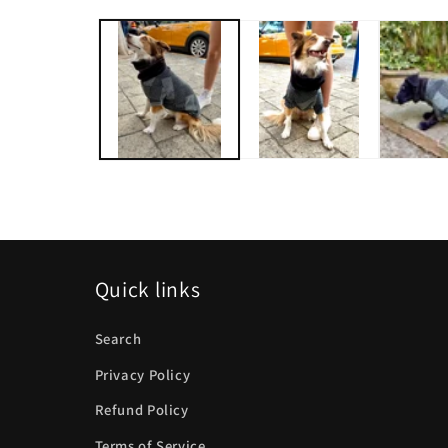
elemento
multimedia
1
en
una
ventana
modal
Quick links
Search
Privacy Policy
Refund Policy
Terms of Service