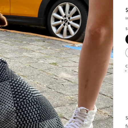
I
S
C
S
f