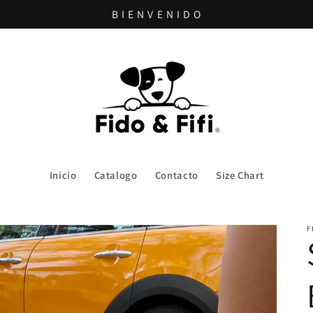
B I E N V E N I D O
Inicio
Catalogo
Contacto
Size Chart
F