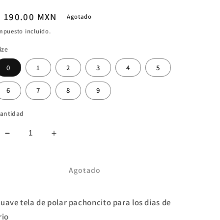
Precio
$ 190.00 MXN
Agotado
habitual
mpuesto incluido.
ize
0
1
2
3
4
5
6
7
8
9
antidad
Reducir
Aumentar
cantidad
cantidad
para
para
SAQUITO
SAQUITO
Agotado
MINKIE
MINKIE
BASICO
BASICO
uave tela de polar pachoncito para los dias de
LUNA
LUNA
rio