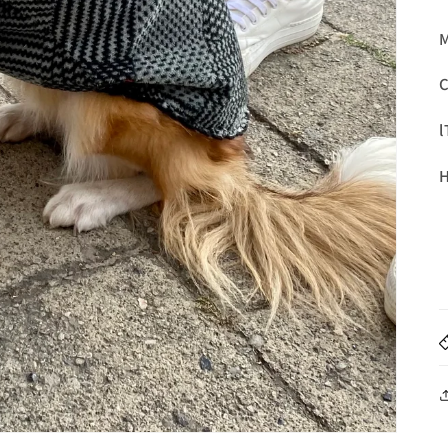
M
C
l