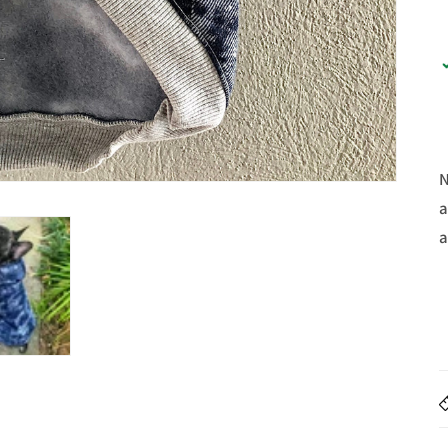
N
a
a