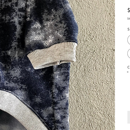
I
S
C